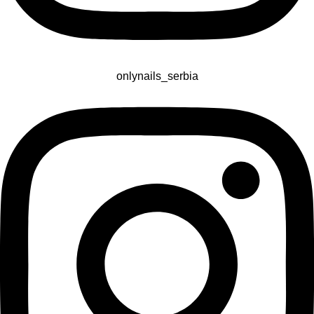
onlynails_serbia