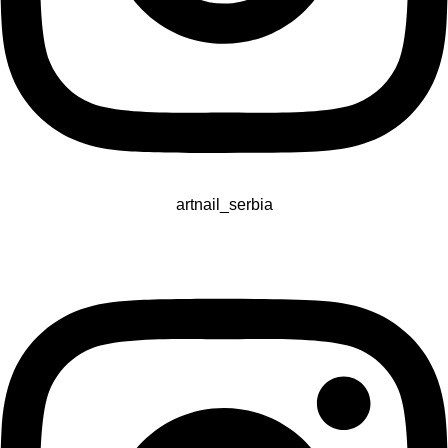
artnail_serbia