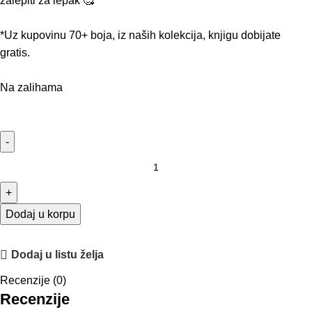
zalepiti za lepak 🥰
*Uz kupovinu 70+ boja, iz naših kolekcija, knjigu dobijate
gratis.
Na zalihama
Dodaj u korpu
Dodaj u listu želja
Recenzije (0)
Recenzije