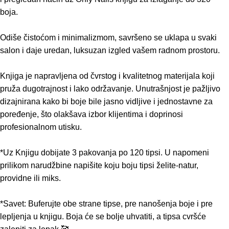
boja.
Odiše čistoćom i minimalizmom, savršeno se uklapa u svaki
salon i daje uredan, luksuzan izgled vašem radnom prostoru.
Knjiga je napravljena od čvrstog i kvalitetnog materijala koji
pruža dugotrajnost i lako održavanje. Unutrašnjost je pažljivo
dizajnirana kako bi boje bile jasno vidljive i jednostavne za
poređenje, što olakšava izbor klijentima i doprinosi
profesionalnom utisku.
*Uz Knjigu dobijate 3 pakovanja po 120 tipsi. U napomeni
prilikom narudžbine napišite koju boju tipsi želite-natur,
providne ili miks.
*Savet: Buferujte obe strane tipse, pre nanošenja boje i pre
lepljenja u knjigu. Boja će se bolje uhvatiti, a tipsa cvršće