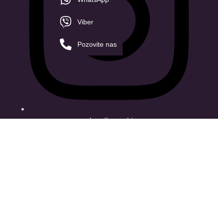
Viber
Pozovite nas
onlynails_serbia