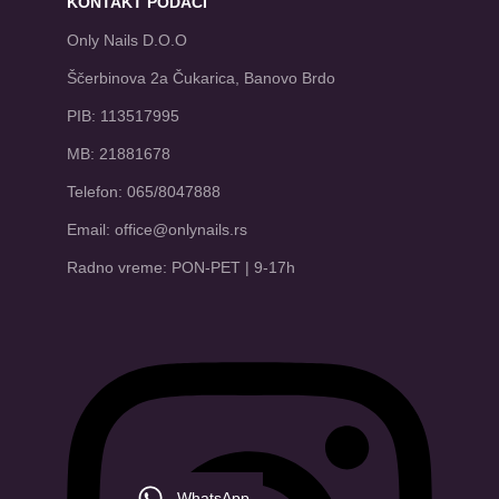
KONTAKT PODACI
Only Nails D.O.O
Ščerbinova 2a Čukarica, Banovo Brdo
PIB: 113517995
MB: 21881678
Telefon: 065/8047888
Email: office@onlynails.rs
Radno vreme: PON-PET | 9-17h
WhatsApp