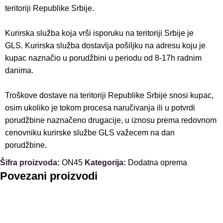
teritoriji Republike Srbije.
Kurirska služba koja vrši isporuku na teritoriji Srbije je
GLS. Kurirska služba dostavlja pošiljku na adresu koju je
kupac naznačio u porudžbini u periodu od 8-17h radnim
danima.
Troškove dostave na teritoriji Republike Srbije snosi kupac,
osim ukoliko je tokom procesa naručivanja ili u potvrdi
porudžbine naznačeno drugacije, u iznosu prema redovnom
cenovniku kurirske službe GLS važecem na dan
porudžbine.
Šifra proizvoda:
ON45
Kategorija:
Dodatna oprema
Povezani proizvodi