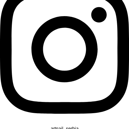
artnail_serbia