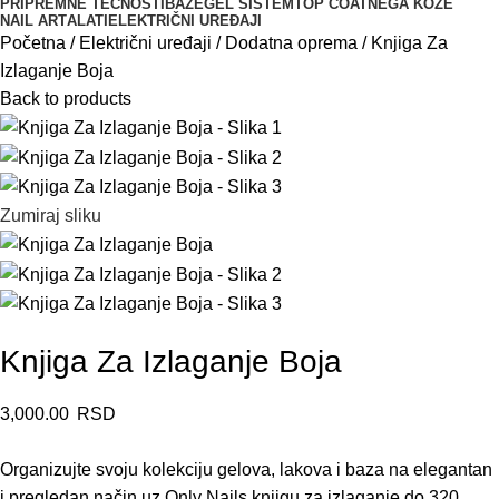
PRIPREMNE TEČNOSTI
BAZE
GEL SISTEM
TOP COAT
NEGA KOŽE
NAIL ART
ALATI
ELEKTRIČNI UREĐAJI
Početna
Električni uređaji
Dodatna oprema
Knjiga Za
Izlaganje Boja
Back to products
Zumiraj sliku
Knjiga Za Izlaganje Boja
3,000.00
RSD
Organizujte svoju kolekciju gelova, lakova i baza na elegantan
i pregledan način uz Only Nails knjigu za izlaganje do 320