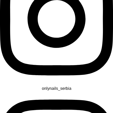
onlynails_serbia