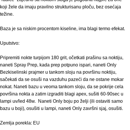
koji žele da imaju pravilno strukturisanu ploču, bez osećaja
težine.
Baza je sa niskim procentom kiseline, ima blagi termo efekat.
Uputstvo:
Pripremiti nokte turpijom 180 grit, očetkati prašinu sa noktiju,
naneti Spray Prep, kada prep potpuno ispari, naneti Only
Bezkiselinski prajmer u tankom sloju na površinu noktiju,
sačekati da se osuši na vazduhu pazeći da ne ostane mokar
nokat. Naneti bazu u veoma tankom sloju, da se pokrije cela
površina nokta a zatim izgraditi blagi apex, sušiti 60-90sec u
lampi uv/led 48w. Naneti Only boju po želji (ili ostaviti samo
bazu u boji), osušiti u lampi, naneti Only završni sjaj, osušiti.
Zemlja porekla: EU