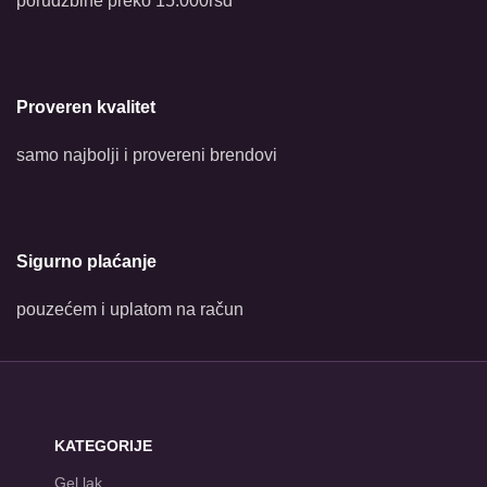
porudžbine preko 15.000rsd
Proveren kvalitet
samo najbolji i provereni brendovi
Sigurno plaćanje
pouzećem i uplatom na račun
KATEGORIJE
Gel lak