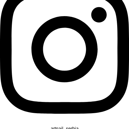
artnail_serbia