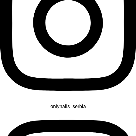
onlynails_serbia