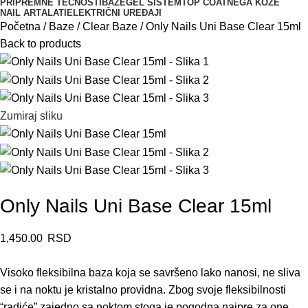
PRIPREMNE TEČNOSTI
BAZE
GEL SISTEM
TOP COAT
NEGA KOŽE
NAIL ART
ALATI
ELEKTRIČNI UREĐAJI
Početna
Baze
Clear Baze
Only Nails Uni Base Clear 15ml
Back to products
Zumiraj sliku
Only Nails Uni Base Clear 15ml
1,450.00
RSD
Visoko fleksibilna baza koja se savršeno lako nanosi, ne sliva
se i na noktu je kristalno providna. Zbog svoje fleksibilnosti
“radiće” zajedno sa noktom stoga je pogodna najpre za one