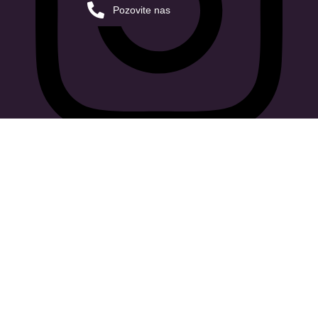
Pozovite nas
onlynails_serbia