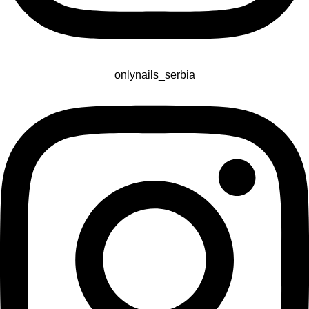
onlynails_serbia