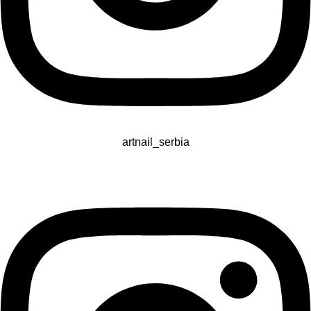
artnail_serbia