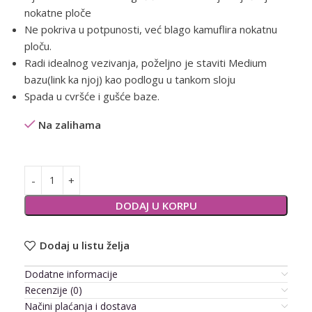
nokatne ploče
Ne pokriva u potpunosti, već blago kamuflira nokatnu
ploču.
Radi idealnog vezivanja, poželjno je staviti Medium
bazu(link ka njoj) kao podlogu u tankom sloju
Spada u cvršće i gušće baze.
Na zalihama
Alternative:
DODAJ U KORPU
Dodaj u listu želja
Dodatne informacije
Recenzije (0)
Načini plaćanja i dostava