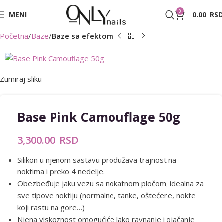
0
MENI
0.00
RS
Početna
Baze
Baze sa efektom
Zumiraj sliku
Base Pink Camouflage 50g
3,300.00
RSD
Silikon u njenom sastavu produžava trajnost na
noktima i preko 4 nedelje.
Obezbeđuje jaku vezu sa nokatnom pločom, idealna za
sve tipove noktiju (normalne, tanke, oštećene, nokte
koji rastu na gore…)
Njena viskoznost omogućiće lako ravnanje i ojačanje