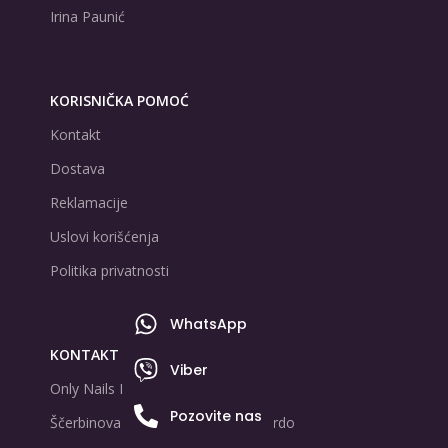
Irina Paunić
KORISNIČKA POMOĆ
Kontakt
Dostava
Reklamacije
Uslovi korišćenja
Politika privatnosti
WhatsApp
KONTAKT PODACI
Viber
Only Nails D.O.O
Pozovite nas
Ščerbinova 2a Čukarica, Banovo Brdo