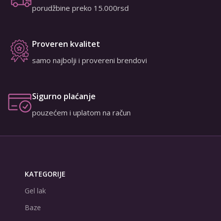
porudžbine preko 15.000rsd
Proveren kvalitet
samo najbolji i provereni brendovi
Sigurno plaćanje
pouzećem i uplatom na račun
KATEGORIJE
Gel lak
Baze